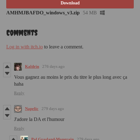
Download
AMHMJBAFDO_windows_v3.zip
54 MB
Comments
Log in with itch.io
to leave a comment.
Kaldrin
276 days ago
Vous gagnez au moins le prix du titre le plus long avec ça
haha
Reply
Napelic
279 days ago
J'adore la DA et l'humour
Reply
Pol Grasland-Mongrain
279 days ago