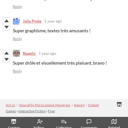
Reply
Julie Pynte
1 year ago
Super graphisme, textes très amusants !
Reply
Napelic
1 year ago
Super drôle et visuellement très plaisant, bravo !
Reply
itch.io
·
View all by Pol Grasland-Mongrain
·
Report
·
Embed
Games
›
Interactive Fiction
›
Free
Creator
Follow
Collection
Comments
Related