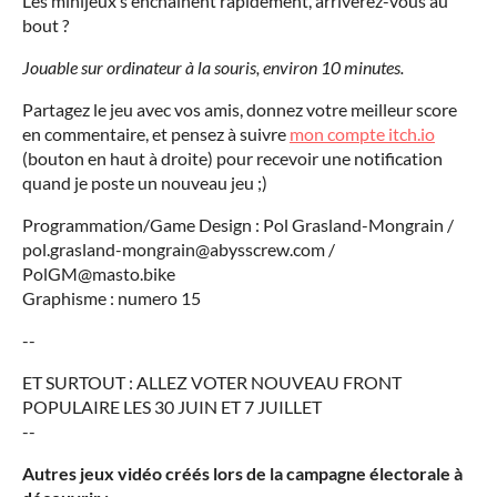
Les minijeux s'enchainent rapidement, arriverez-vous au
bout ?
Jouable sur ordinateur à la souris, environ 10 minutes.
Partagez le jeu avec vos amis, donnez votre meilleur score
en commentaire, et pensez à suivre
mon compte itch.io
(bouton en haut à droite) pour recevoir une notification
quand je poste un nouveau jeu ;)
Programmation/Game Design : Pol Grasland-Mongrain /
pol.grasland-mongrain@abysscrew.com /
PolGM@masto.bike
Graphisme : numero 15
--
ET SURTOUT : ALLEZ VOTER NOUVEAU FRONT
POPULAIRE LES 30 JUIN ET 7 JUILLET
--
Autres jeux vidéo créés lors de la campagne électorale à