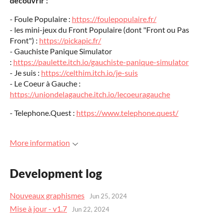
découvrir :
- Foule Populaire :
https://foulepopulaire.fr/
- les mini-jeux du Front Populaire (dont "Front ou Pas
Front") :
https://pickapic.fr/
- Gauchiste Panique Simulator
:
https://paulette.itch.io/gauchiste-panique-simulator
- Je suis :
https://celthim.itch.io/je-suis
- Le Coeur à Gauche :
https://uniondelagauche.itch.io/lecoeuragauche
- Telephone.Quest :
https://www.telephone.quest/
More information
Development log
Nouveaux graphismes
Jun 25, 2024
Mise à jour - v1.7
Jun 22, 2024