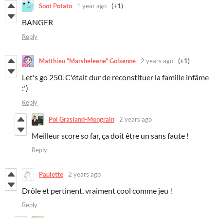
Soot Potato
1 year ago
(+1)
BANGER
Reply
Matthieu "Marsheleene" Golsenne
2 years ago
(+1)
Let's go 250. C'était dur de reconstituer la famille infâme
:')
Reply
Pol Grasland-Mongrain
2 years ago
Meilleur score so far, ça doit être un sans faute !
Reply
Paulette
2 years ago
Drôle et pertinent, vraiment cool comme jeu !
Reply