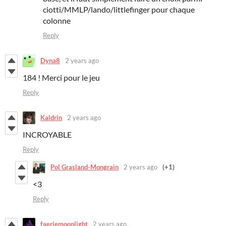
ciotti/MMLP/lando/littlefinger pour chaque
colonne
Reply
Dyna8
2 years ago
184 ! Merci pour le jeu
Reply
Kaldrin
2 years ago
INCROYABLE
Reply
Pol Grasland-Mongrain
2 years ago
(+1)
<3
Reply
faeriemoonlight
2 years ago